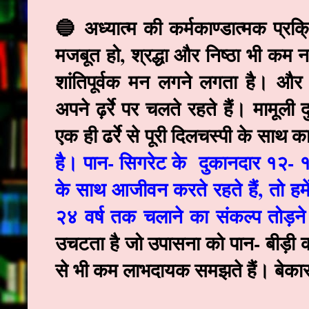
🔵 अध्यात्म की कर्मकाण्डात्मक प्र
मजबूत हो, श्रद्धा और निष्ठा भी कम न
शांतिपूर्वक मन लगने लगता है। और 
अपने ढ़र्रे पर चलते रहते हैं। मामूल
एक ही ढर्रे से पूरी दिलचस्पी के साथ 
है। पान- सिगरेट के दुकानदार १२- १४
के साथ आजीवन करते रहते हैं, तो हमे
२४ वर्ष तक चलाने का संकल्प तोड़न
उचटता है जो उपासना को पान- बीड़ी की
से भी कम लाभदायक समझते हैं। बेकार 